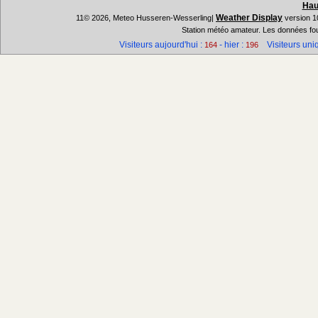
Hau
Weather Display
11© 2026, Meteo Husseren-Wesserling|
version 1
Station météo amateur. Les données fou
Visiteurs aujourd'hui :
- hier :
Visiteurs uniq
164
196