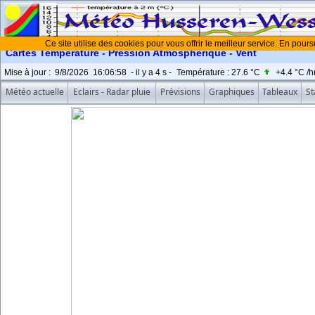
Ce site utilise des cookies pour vous offrir le meilleur service. En pours
Cartes Température - Pression Atmosphérique - Vent
Mise à jour
:
9/8/2026
16:06:58
- il y a
5
s -
Température :
27.6 °C
+4.4 °C
/h
Météo actuelle
Eclairs - Radar pluie
Prévisions
Graphiques
Tableaux
St
Température
(mise à jour toutes les heures)