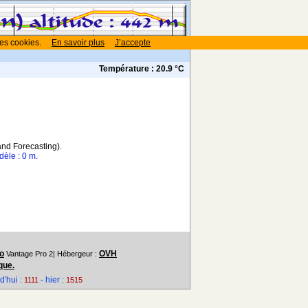
des cookies.
En savoir plus
J’accepte
Température :
20.9 °C
nd Forecasting).
dèle : 0 m.
o
OVH
Vantage Pro 2| Hébergeur :
que.
'hui :
- hier :
1111
1515