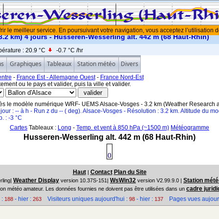
rir le meilleur service. En poursuivant votre navigation, vous acceptez l’utilisation 
2 km) 4 jours - Husseren-Wesserling alt. 442 m (68 Haut-Rhin)
érature :
20.9 °C
-0.7 °C
/hr
ns
Graphiques
Tableaux
Station météo
Divers
ntre
-
France Est - Allemagne Ouest
-
France Nord-Est
ement ou le pays et valider, puis la ville et valider.
rès le modèle numérique WRF- UEMS Alsace-Vosges - 3.2 km (Weather Research a
our : -- à h - Run z du -- ( deg). Alsace-Vosges - Résolution : 3.2 km. Altitude du mo
. : -3 °C
Cartes
Tableaux :
Long
-
Temp. et vent à 850 hPa (~1500 m)
Météogramme
Husseren-Wesserling alt. 442 m (68 Haut-Rhin)
()
Haut
Contact
Plan du Site
|
Weather Display
WsWin32
Station mété
ling|
version 10.37S-151|
version V2.99.9.0 |
cadre juridi
ion météo amateur. Les données fournies ne doivent pas être utilisées dans un
 :
- hier :
Visiteurs uniques aujourd'hui :
- hier :
Pages vues aujourd
188
263
98
137