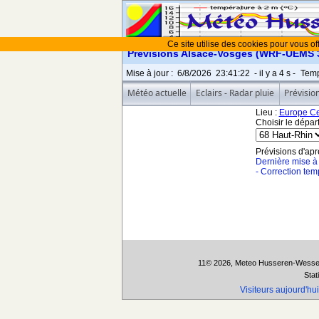
Ce site utilise des cookies pour vous off
Prévisions Alsace-Vosges (WRF-UEMS 3.
Mise à jour
:
6/8/2026
23:41:22
- il y a
4
s -
Temp
Météo actuelle
Eclairs - Radar pluie
Prévisio
Lieu :
Europe Ce
Choisir le départ
Prévisions d'ap
Dernière mise à j
- Correction temp
11© 2026, Meteo Husseren-Wesser
Stat
Visiteurs aujourd'hui