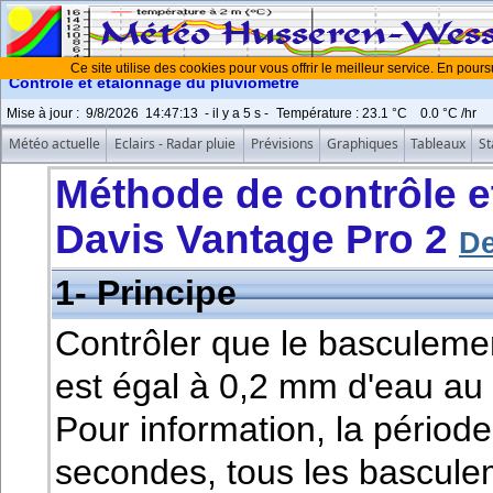
Ce site utilise des cookies pour vous offrir le meilleur service. En pours
Contrôle et étalonnage du pluviomètre
Mise à jour
:
9/8/2026
14:47:13
- il y a
6
s -
Température :
23.1 °C
0.0 °C
/hr
Météo actuelle
Eclairs - Radar pluie
Prévisions
Graphiques
Tableaux
St
Méthode de contrôle e
Davis Vantage Pro 2
De
1- Principe
Contrôler que le basculeme
est égal à 0,2 mm d'eau au
Pour information, la périod
secondes, tous les bascule