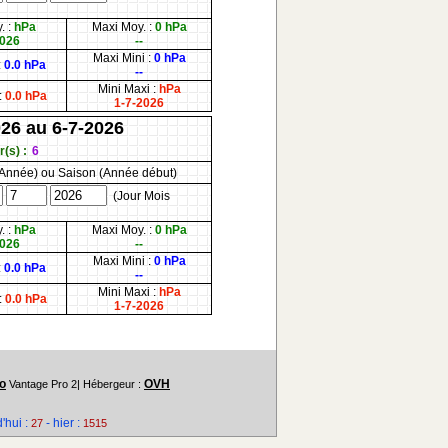
. :
hPa
Maxi Moy. :
0 hPa
2026
--
Maxi Mini :
0 hPa
:
0.0 hPa
--
Mini Maxi :
hPa
:
0.0 hPa
1-7-2026
026 au 6-7-2026
(s) :
6
 Année) ou Saison (Année début)
(Jour Mois
. :
hPa
Maxi Moy. :
0 hPa
2026
--
Maxi Mini :
0 hPa
:
0.0 hPa
--
Mini Maxi :
hPa
:
0.0 hPa
1-7-2026
o
OVH
Vantage Pro 2| Hébergeur :
hui :
- hier :
27
1515