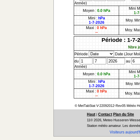
Année)
Mini M
Moyen :
0.0 hPa
1-7
Mini :
hPa
Moy. Min
1-7-2026
Maxi :
0 hPa
Moy. Max
--
Période : 1-7-
Nbre jo
Période
Date (Jour Moi
du
au
Année)
Mini M
Moyen :
0.0 hPa
1-7
Mini :
hPa
Moy. Min
1-7-2026
Maxi :
0 hPa
Moy. Max
--
© MetTabStat V-22092012-Rev05 Météo H
Haut
Contact
Plan du Site
|
11© 2026, Meteo Husseren-Wesser
Station météo amateur. Les données
Visiteurs aujourd'