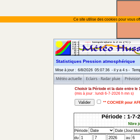
Ce site utilise des cookies pour vous off
Statistiques Pression atmosphérique
Mise à jour
:
6/8/2026
05:07:36
- il y a
5
s -
Temp
Météo actuelle
Eclairs - Radar pluie
Prévisio
Choisir la Période et la date entre le
(mis à jour : lundi 6-7-2026 h mn s)
** COCHER pour AFFIC
Période : 1-7-
Nbre jo
Période
Date (Jour Moi
du
au