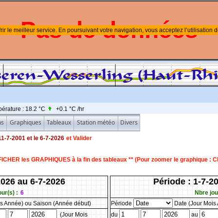
Pas de données
rir le meilleur service. En poursuivant votre navigation, vous acceptez l’utilisation 
érature :
18.2 °C
+0.1 °C
/hr
ns
Graphiques
Tableaux
Station météo
Divers
 11-7-2001 et le 6-7-2026
et Valider
HER les GRAPHIQUES à la fin des tableaux ** (Pour zoomer le graphique : Cliq
2026 au 6-7-2026
Période : 1-7-2
ur(s) :
6
Nbre jour
s Année) ou Saison (Année début)
Période
Date (Jour Mois
(Jour Mois
du
au