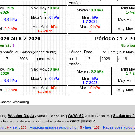
Année)
oy. :
hPa
Maxi Moy. :
0 hPa
Mini Moy
Moyen :
0.0 hPa
-2026
--
1-7-
Maxi Mini :
0 hPa
Mini :
hPa
i :
0.0 hPa
Moy. Mini 
--
1-7-2026
Mini Maxi :
hPa
Maxi :
0 hPa
i :
0.0 hPa
Moy. Maxi 
1-7-2026
--
2026 au 6-7-2026
Période : 1-7-2
ur(s) :
6
Nbre jour
s Année) ou Saison (Année début)
Période
Date (Jour Mois
(Jour Mois
du
au
Année)
oy. :
hPa
Maxi Moy. :
0 hPa
Mini Moy
Moyen :
0.0 hPa
-2026
--
1-7-
Maxi Mini :
0 hPa
Mini :
hPa
i :
0.0 hPa
Moy. Mini 
--
1-7-2026
Mini Maxi :
hPa
Maxi :
0 hPa
i :
0.0 hPa
Moy. Maxi 
1-7-2026
--
usseren-Wesserling
Weather Display
WsWin32
Station mété
ling|
version 10.37S-151|
version V2.99.9.0 |
cadre juridique.
 fournies ne doivent pas être utilisées dans un
hui :
- hier :
Visiteurs uniques aujourd'hui :
- hier :
Pages vues aujourd'
6
263
5
137