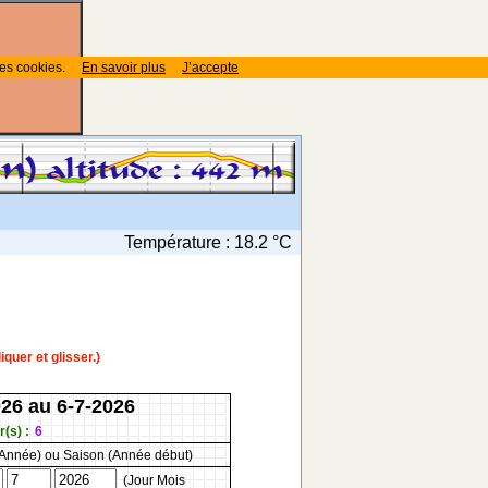
des cookies.
En savoir plus
J’accepte
Température :
18.2 °C
uer et glisser.)
026 au 6-7-2026
(s) :
6
 Année) ou Saison (Année début)
(Jour Mois