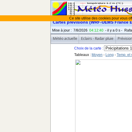
Ce site utilise des cookies pour vous off
Cartes prévisions (WRF-UEMS France Est
Mise à jour
:
7/8/2026
04:12:40
- il y a
0
s -
Rafa
Météo actuelle
Eclairs - Radar pluie
Prévisio
Choix de la carte :
Tableaux :
Moyen
-
Long
-
Temp. et 