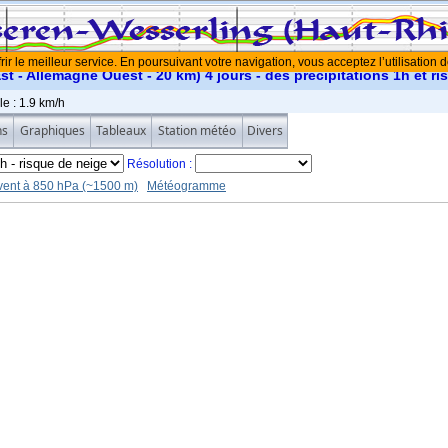
rir le meilleur service. En poursuivant votre navigation, vous acceptez l’utilisation 
 - Allemagne Ouest - 20 km) 4 jours - des précipitations 1h et ri
le :
1.9 km/h
ns
Graphiques
Tableaux
Station météo
Divers
Résolution :
vent à 850 hPa (~1500 m)
Météogramme