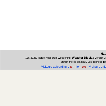
Hau
Weather Display
11© 2026, Meteo Husseren-Wesserling|
version 1
Station météo amateur. Les données fou
Visiteurs aujourd'hui :
- hier :
Visiteurs uniq
33
196