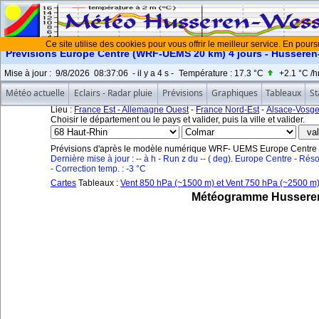
Ce site utilise des cookies pour vous offrir le meilleur service. En pours
Prévisions Europe Centre (WRF-UEMS 20 km) 4 jours - Husseren-
Mise à jour
:
9/8/2026
08:37:06
- il y a
4
s -
Température :
17.3 °C
+2.1 °C
/h
Météo actuelle
Eclairs - Radar pluie
Prévisions
Graphiques
Tableaux
St
Lieu :
France Est - Allemagne Ouest
-
France Nord-Est
-
Alsace-Vosg
Choisir le département ou le pays et valider, puis la ville et valider.
Prévisions d'après le modèle numérique WRF- UEMS Europe Centre -
Dernière mise à jour : -- à h - Run z du -- ( deg). Europe Centre - Réso
- Correction temp. : -3 °C
Cartes
Tableaux :
Vent 850 hPa (~1500 m) et Vent 750 hPa (~2500 m
Météogramme Husseren-