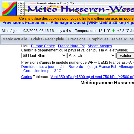
Ce site utilise des cookies pour vous offrir le meilleur service. En pours
Prévisions France Est - Allemagne Ouest (WRF-UEMS 20 km) 4 jo
Mise à jour
:
9/8/2026
08:46:16
- il y a
4
s -
Température :
18.1 °C
+2.8 °C
/h
Météo actuelle
Eclairs - Radar pluie
Prévisions
Graphiques
Tableaux
St
Lieu :
Europe Centre
-
France Nord-Est
-
Alsace-Vosges
Choisir le département ou le pays et valider, puis la ville et valider.
Prévisions d'après le modèle numérique WRF- UEMS France Est - Al
Dernière mise à jour : -- à h - Run z du -- ( deg). France Est - Allemag
- Correction temp. : -3 °C
Cartes
Tableaux :
Vent 850 hPa (~1500 m) et Vent 750 hPa (~2500 m
Météogramme Husseren-