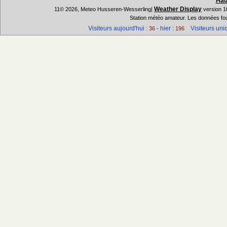
Hau
Weather Display
11© 2026, Meteo Husseren-Wesserling|
version 1
Station météo amateur. Les données fou
Visiteurs aujourd'hui :
- hier :
Visiteurs uniq
36
196