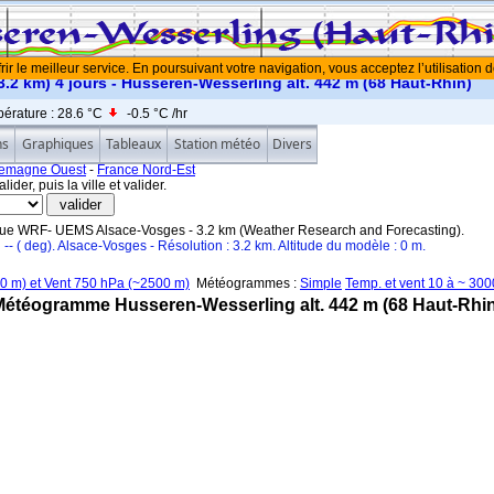
rir le meilleur service. En poursuivant votre navigation, vous acceptez l’utilisation 
2 km) 4 jours - Husseren-Wesserling alt. 442 m (68 Haut-Rhin)
érature :
28.6 °C
-0.5 °C
/hr
ns
Graphiques
Tableaux
Station météo
Divers
llemagne Ouest
-
France Nord-Est
ider, puis la ville et valider.
que WRF- UEMS Alsace-Vosges - 3.2 km (Weather Research and Forecasting).
u -- ( deg). Alsace-Vosges - Résolution : 3.2 km. Altitude du modèle : 0 m.
0 m) et Vent 750 hPa (~2500 m)
Météogrammes :
Simple
Temp. et vent 10 à ~ 30
Météogramme Husseren-Wesserling alt. 442 m (68 Haut-Rhin