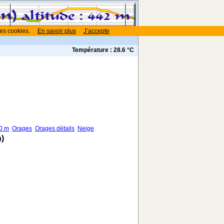
des cookies.
En savoir plus
J’accepte
Température :
28.6 °C
00 m
Orages
Orages détails
Neige
)