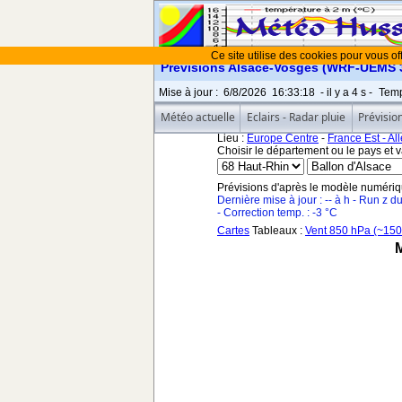
Ce site utilise des cookies pour vous off
Prévisions Alsace-Vosges (WRF-UEMS 3.
Mise à jour
:
6/8/2026
16:33:18
- il y a
5
s -
Temp
Météo actuelle
Eclairs - Radar pluie
Prévisio
Lieu :
Europe Centre
-
France Est - A
Choisir le département ou le pays et val
Prévisions d'après le modèle numéri
Dernière mise à jour : -- à h - Run z d
- Correction temp. : -3 °C
Cartes
Tableaux :
Vent 850 hPa (~150